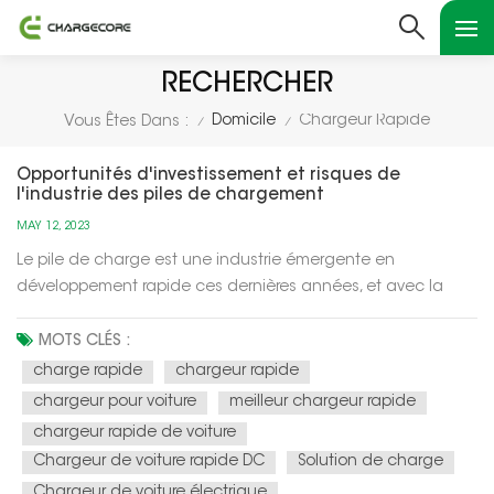
RECHERCHER
Domicile
Chargeur Rapide
Vous Êtes Dans :
/
/
Opportunités d'investissement et risques de
l'industrie des piles de chargement
MAY 12, 2023
Le pile de charge est une industrie émergente en
développement rapide ces dernières années, et avec la
demande croissante de véhicules électriques, l'industrie
des piles de recharge est considérée comme un «océan
MOTS CLÉS :
bleu» à l'avenir. Voici quelques opportunités et risques
charge rapide
chargeur rapide
d'investissement dans l'indus...
chargeur pour voiture
meilleur chargeur rapide
chargeur rapide de voiture
Chargeur de voiture rapide DC
Solution de charge
Chargeur de voiture électrique