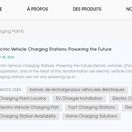
E
À PROPOS
DES PRODUITS
NO
rging Points
ectric Vehicle Charging Stations: Powering the Future
 08, 2023
ctric Vehicle Charging Stations: Powering the Future Electric vehicles (E
nsportation, and at the heart of this transformation are electric vehicle char
rging stations are not only powering up el...
bornes de recharge pour véhicules électriques
MOTS CLÉS :
Charging Point Locator
EV Charger Installation
Electric 
Electric Vehicle Charging Port
Fast Charging Stations
Ele
Charging Station Availability
Home Charging Solutions