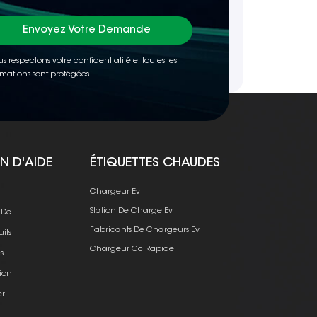
Envoyez Votre Demande
s respectons votre confidentialité et toutes les
rmations sont protégées.
N D'AIDE
ÉTIQUETTES CHAUDES
e
Chargeur Ev
Station De Charge Ev
 De
Fabricants De Chargeurs Ev
uits
Chargeur Cc Rapide
s
ion
er