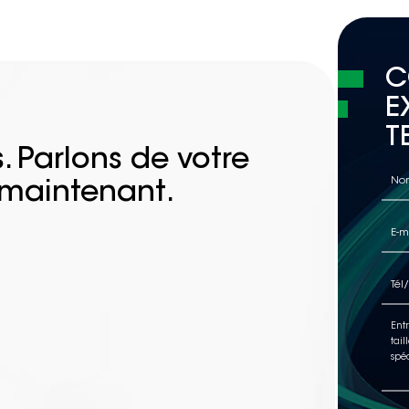
C
E
T
. Parlons de votre
 maintenant.