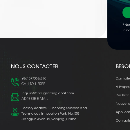
*Nou
info
NOUS CONTACTER
BESOI
+8613770626876
Domicil
CALL TOLL FREE
À Propos
inquiry@chargecoreglobal.com
Des Prod
ADRESSE E-MAIL
Nouvelle
Factory Address：Jincheng Science and
Applicat
Technology Innovation Park, No. 558
Jiangjun Avenue,Nanjing ,China
Contact