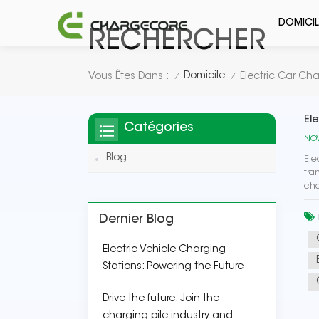
DOMICIL
RECHERCHER
Domicile
Vous Êtes Dans :
Electric Car Cha
/
/
El
Catégories
NOV
Blog
Ele
tra
cha
Dernier Blog
Electric Vehicle Charging
Stations: Powering the Future
Drive the future: Join the
charging pile industry and