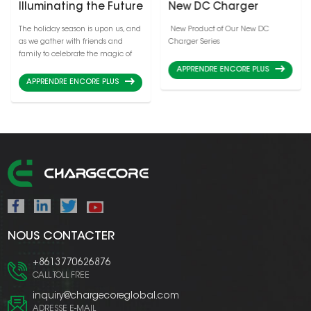
Illuminating the Future
New DC Charger
Series
The holiday season is upon us, and
New Product of Our New DC
as we gather with friends and
Charger Series
family to celebrate the magic of
Christmas, there's one thing we
APPRENDRE ENCORE PLUS
can't afford to leave behind – the
APPRENDRE ENCORE PLUS
power to stay connected! This
Christmas, let the spirit of joy and
innovation illuminate your
festivities with cutting-edge charg...
NOUS CONTACTER
+8613770626876
CALL TOLL FREE
inquiry@chargecoreglobal.com
ADRESSE E-MAIL