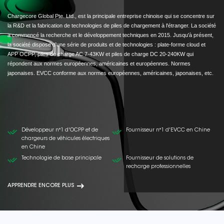
Chargecore Global Pte. Ltd., est la principale entreprise chinoise qui se concentre sur
la R&D et la fabrication de technologies de piles de chargement à l'étranger. La société
a commencé la recherche et le développement techniques en 2015. Jusqu'à présent,
la société dispose d'une série de produits et de technologies : plate-forme cloud et
APP OCPP, piles de charge AC 7-43KW et piles de charge DC 20-240KW qui
répondent aux normes européennes, américaines et européennes. Normes
japonaises. EVCC conforme aux normes européennes, américaines, japonaises, etc.
Développeur n°1 d'OCPP et de
Fournisseur n°1 d'EVCC en Chine
chargeurs de véhicules électriques
en Chine
Technologie de base principale
Fournisseur de solutions de
recharge professionnelles
APPRENDRE ENCORE PLUS