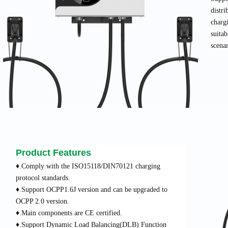
distri
chargi
suita
scenar
Product Features
♦.Comply with the ISO15118/DIN70121 charging
protocol standards.
♦.Support OCPP1.6J version and can be upgraded to
OCPP 2.0 version.
♦.Main components are CE certified.
♦.Support Dynamic Load Balancing(DLB) Function