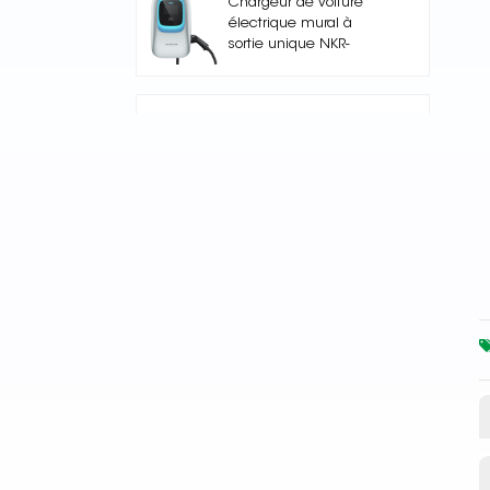
Chargeur de voiture
électrique mural à
sortie unique NKR-
AC003+
Nuclue-Verde-250A Air
cooling Split Type
Electric Vehicle
Charging Station
NKR -AC002 Station de
charge EV sur pied
Core Series 240kW DC
High-Power DC
Charging Pile