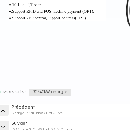
♦.10.1inch QT screen.
♦.Support RFID and POS machine payment (OPT).
♦.Support APP control,Support columns(OPT).
30/40kW charger
MOTS CLÉS :
Précédent
Chargeur Kar-Badak First Curve
Suivant
COREmini 60/80kW Fast DC EV Charger