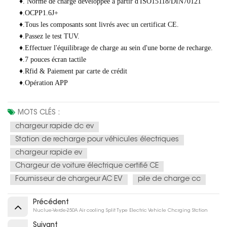
♦. Norme de charge développée à partir d'ISO15118/DIN70121
♦.OCPP1.6J+
♦.Tous les composants sont livrés avec un certificat CE.
♦.Passez le test TUV.
♦.Effectuer l'équilibrage de charge au sein d'une borne de recharge.
♦.7 pouces écran tactile
♦.Rfid & Paiement par carte de crédit
♦.Opération APP
MOTS CLÉS :
chargeur rapide dc ev
Station de recharge pour véhicules électriques
chargeur rapide ev
Chargeur de voiture électrique certifié CE
Fournisseur de chargeur AC EV
pile de charge cc
Précédent
Nuclue-Verde-250A Air cooling Split Type Electric Vehicle Charging Station
Suivant