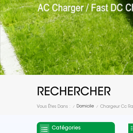
RECHERCHER
Domicile
Vous Êtes Dans :
Chargeur Cc R
/
/
Catégories