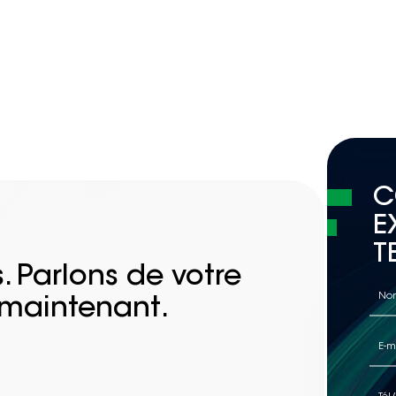
C
E
T
. Parlons de votre
 maintenant.