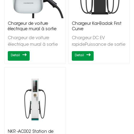
Chargeur de voiture
Chargeur Kar-Badak First
électrique mural à sortie
Curve
unique NKR-AC003+
Chargeur de voiture
Chargeur DC EV
électrique mural à sortie
rapidePuissance de sortie
uniquePuissance de
20/40kWSorties
Detail
Detail
sortie 7/11/22kWSortie
simples/doublesCCS1/CCS
uniqueType1/Type2OCPP1.6J/DLB
NKR -AC002 Station de