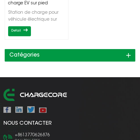
charge EV sur pied
Station de charge pour
véhicule électrique sur
piedPuissance de sortie
Detail
2*7/22/43kWSorties
simples/doublesType1/Type2OCPP1.6J/DLB
Catégories
NOUS CONTACTER
+8613770626876