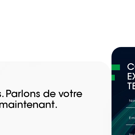
C
E
T
. Parlons de votre
 maintenant.