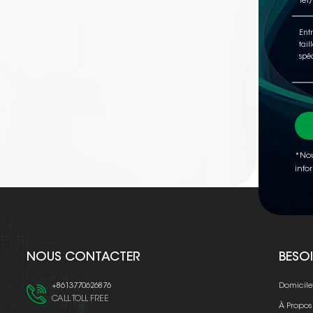
*Nou
info
NOUS CONTACTER
BESOI
+8613770626876
Domicil
CALL TOLL FREE
À Propos