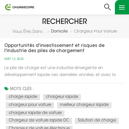
RECHERCHER
Domicile
Chargeur Pour Voiture
Vous Êtes Dans :
/
/
Opportunités d'investissement et risques de
l'industrie des piles de chargement
MAY 12, 2023
Le pile de charge est une industrie émergente en
développement rapide ces dernières années, et avec la
demande croissante de véhicules électriques, l'industrie
des piles de recharge est considérée comme un «océan
MOTS CLÉS :
bleu» à l'avenir. Voici quelques opportunités et risques
charge rapide
chargeur rapide
d'investissement dans l'indus...
chargeur pour voiture
meilleur chargeur rapide
chargeur rapide de voiture
Chargeur de voiture rapide DC
Solution de charge
Chargeur de voiture électrique