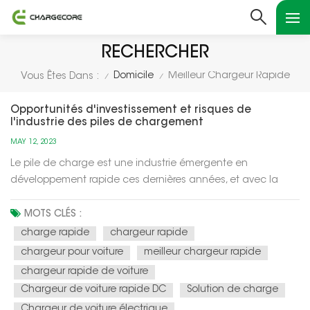
RECHERCHER
Domicile
Meilleur Chargeur Rapide
Vous Êtes Dans :
/
/
Opportunités d'investissement et risques de
l'industrie des piles de chargement
MAY 12, 2023
Le pile de charge est une industrie émergente en
développement rapide ces dernières années, et avec la
demande croissante de véhicules électriques, l'industrie
des piles de recharge est considérée comme un «océan
MOTS CLÉS :
bleu» à l'avenir. Voici quelques opportunités et risques
charge rapide
chargeur rapide
d'investissement dans l'indus...
chargeur pour voiture
meilleur chargeur rapide
chargeur rapide de voiture
Chargeur de voiture rapide DC
Solution de charge
Chargeur de voiture électrique