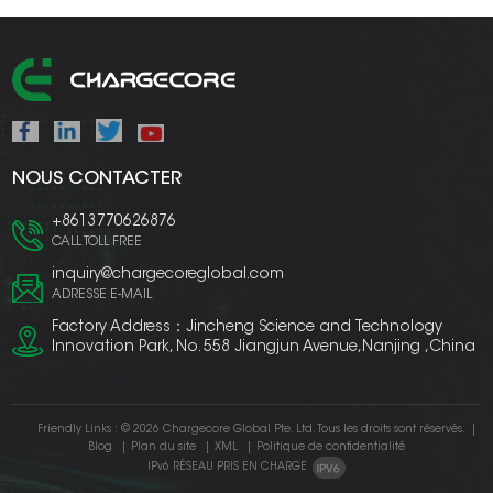
NOUS CONTACTER
+8613770626876
CALL TOLL FREE
inquiry@chargecoreglobal.com
ADRESSE E-MAIL
Factory Address：Jincheng Science and Technology
Innovation Park, No. 558 Jiangjun Avenue,Nanjing ,China
Friendly Links :
© 2026 Chargecore Global Pte. Ltd. Tous les droits sont réservés.
|
Blog
|
Plan du site
|
XML
|
Politique de confidentialité
IPv6 RÉSEAU PRIS EN CHARGE