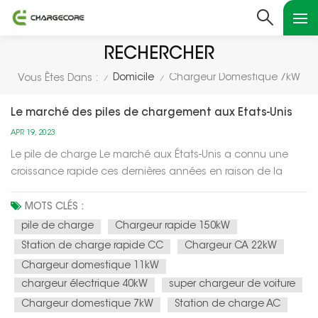
RECHERCHER
Domicile
Chargeur Domestique 7kW
Vous Êtes Dans :
/
/
Le marché des piles de chargement aux États-Unis
APR 19, 2023
Le pile de charge Le marché aux États-Unis a connu une
croissance rapide ces dernières années en raison de la
demande croissante de véhicules électriques (VE). Alors
que de plus en plus de consommateurs choisissent
MOTS CLÉS :
d'acheter des véhicules électriques pour réduire leur
pile de charge
Chargeur rapide 150kW
empreinte carbone et économise...
Station de charge rapide CC
Chargeur CA 22kW
Chargeur domestique 11kW
chargeur électrique 40kW
super chargeur de voiture
Chargeur domestique 7kW
Station de charge AC