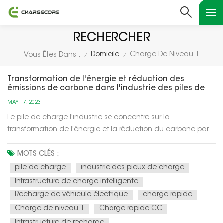
RECHERCHER
Domicile
Charge De Niveau 1
Vous Êtes Dans :
/
/
Transformation de l'énergie et réduction des
émissions de carbone dans l'industrie des piles de
chargement
MAY 17, 2023
Le pile de charge l'industrie se concentre sur la
transformation de l'énergie et la réduction du carbone par
divers moyens : Intégration des énergies renouvelables : les
piles de recharge sont de plus en plus alimentées par des
MOTS CLÉS :
sources d'énergie renouvelables telles que l'énergie solaire
pile de charge
industrie des pieux de charge
et éo...
Infrastructure de charge intelligente
Recharge de véhicule électrique
charge rapide
Charge de niveau 1
Charge rapide CC
Infrastructure de recharge