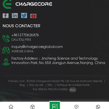
NOUS CONTACTER
+8613770626876
CALL TOLL FREE
inquiry@chargecoreglobal.com
ADRESSE E-MAIL
Factory Address：Jincheng Science and Technology
Innovation Park, No. 558 Jiangjun Avenue,Nanjing ,China
Friendly Links :
© 2026 Chargecore Global Pte. Ltd. Tous les droits sont réservés.
|
Blog
|
Plan du site
|
XML
|
Politique de confidentialité
IPv6 RÉSEAU PRIS EN CHARGE