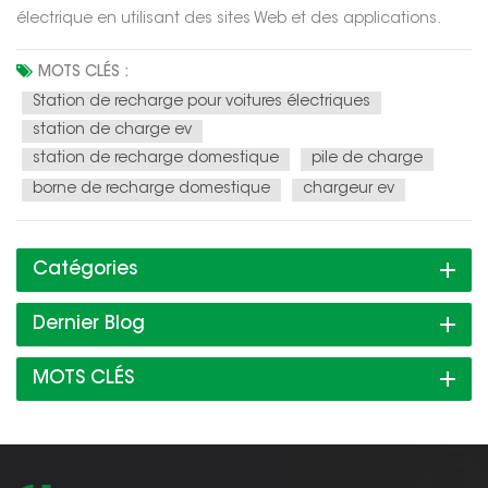
électrique en utilisant des sites Web et des applications.
Alors que les alternatives aux voitures à essence
deviennent de plus en plus populaires, de plus en plus de
MOTS CLÉS :
stations de voitures électriques apparaissent dans tout le
Station de recharge pour voitures électriques
pays et dans le...
station de charge ev
station de recharge domestique
pile de charge
borne de recharge domestique
chargeur ev
Catégories
Dernier Blog
MOTS CLÉS