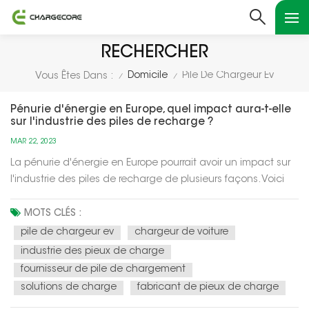
RECHERCHER
Domicile
Pile De Chargeur Ev
Vous Êtes Dans :
/
/
Pénurie d'énergie en Europe, quel impact aura-t-elle
sur l'industrie des piles de recharge ?
MAR 22, 2023
La pénurie d'énergie en Europe pourrait avoir un impact sur
l'industrie des piles de recharge de plusieurs façons. Voici
quelques scénarios potentiels :Demande accrue de
solutions de recharge intelligentes : avec une pénurie
MOTS CLÉS :
d'énergie, il peut y avoir un besoin accru de solutions de
pile de chargeur ev
chargeur de voiture
recharge intelli...
industrie des pieux de charge
fournisseur de pile de chargement
solutions de charge
fabricant de pieux de charge