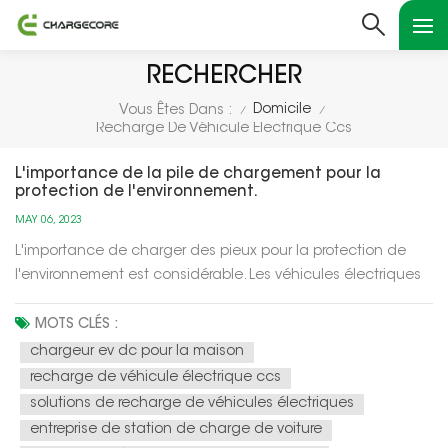
RECHERCHER
Domicile
Vous Êtes Dans :
/
/
Recharge De Véhicule Électrique Ccs
L'importance de la pile de chargement pour la
protection de l'environnement.
MAY 06, 2023
L'importance de charger des pieux pour la protection de
l'environnement est considérable. Les véhicules électriques
sont largement reconnus comme un outil essentiel pour
réduire les émissions de carbone et la pollution de l'air.
MOTS CLÉS :
Cependant, l'adoption généralisée des véhicules
chargeur ev dc pour la maison
électriques dépend de...
recharge de véhicule électrique ccs
solutions de recharge de véhicules électriques
entreprise de station de charge de voiture