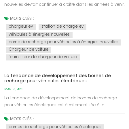
nouvelles devrait continuer à croître dans les années à venir.
Voici quelques tendances clés :Augmentation de la
demande : Avec la prise de conscience croissante de la
MOTS CLÉS :
protection de l'environnement et la promotion des politiques
chargeur ev
station de charge ev
gouvernementales,...
véhicules à énergies nouvelles
borne de recharge pour véhicules à énergies nouvelles
Chargeur de voiture
fournisseur de chargeur de voiture
La tendance de développement des bornes de
recharge pour véhicules électriques
MAR 13, 2023
La tendance de développement de bornes de recharge
pour véhicules électriques est étroitement liée à la
croissance du marché du véhicule électrique. À mesure que
de plus en plus de personnes adoptent des véhicules
MOTS CLÉS :
électriques, la demande d'infrastructures de recharge
bornes de recharge pour véhicules électriques