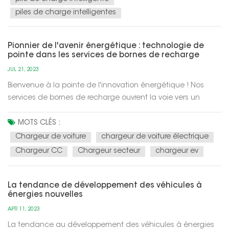
piles de charge intelligentes
Pionnier de l'avenir énergétique : technologie de
pointe dans les services de bornes de recharge
JUL 21, 2023
Bienvenue à la pointe de l'innovation énergétique ! Nos
services de bornes de recharge ouvrent la voie vers un
avenir énergétique durable et efficace. Grâce à une
technologie de pointe, nous redéfinissons l'expérience de
MOTS CLÉS :
recharge des véhicules électriques, vous permettant de
Chargeur de voiture
chargeur de voiture électrique
conduire en toute confia...
Chargeur CC
Chargeur secteur
chargeur ev
La tendance de développement des véhicules à
énergies nouvelles
APR 11, 2023
La tendance au développement des véhicules à énergies