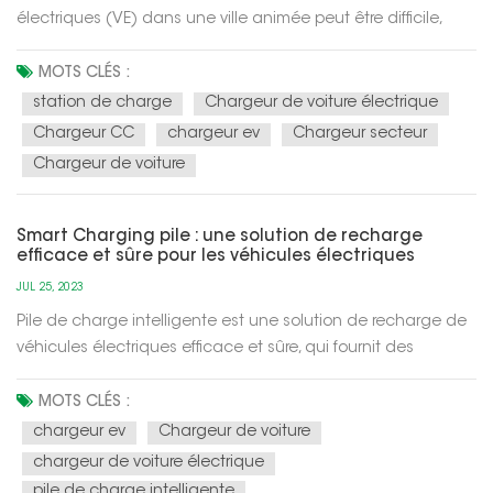
électriques (VE) dans une ville animée peut être difficile,
mais avec les bons trucs et astuces, cela devient
beaucoup plus facile. Cette feuille de triche vous guidera
MOTS CLÉS :
sur la façon de localiser rapidement les points de charge,
station de charge
Chargeur de voiture électrique
assurant une expérienc...
Chargeur CC
chargeur ev
Chargeur secteur
Chargeur de voiture
Smart Charging pile : une solution de recharge
efficace et sûre pour les véhicules électriques
JUL 25, 2023
Pile de charge intelligente est une solution de recharge de
véhicules électriques efficace et sûre, qui fournit des
services de recharge pratiques et fiables pour les véhicules
électriques, et peut optimiser l'expérience de recharge
MOTS CLÉS :
grâce à une technologie intelligente pour améliorer
chargeur ev
Chargeur de voiture
l'efficacité é...
chargeur de voiture électrique
pile de charge intelligente