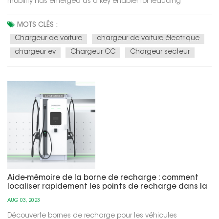
mobility has emerged as a key enabler for reducing
greenhouse gas emissions and promoting energy
conservation. At the heart of this eco-friendly revolution are
MOTS CLÉS :
electric vehicles (EVs), powered by electricity instead of fossil
Chargeur de voiture
chargeur de voiture électrique
fuels. Th...
chargeur ev
Chargeur CC
Chargeur secteur
Aide-mémoire de la borne de recharge : comment
localiser rapidement les points de recharge dans la
ville
AUG 03, 2023
Découverte bornes de recharge pour les véhicules