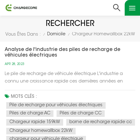
RECHERCHER
Domicile
Chargeur Homewallbox 22kW
Vous Êtes Dans :
/
/
Analyse de l'industrie des piles de recharge de
véhicules électriques
APR 28, 2023
Le pile de recharge de véhicule électrique L'industrie a
connu une croissance rapide ces dernières années en
raison de la popularité croissante des véhicules électriques
(VE) et du besoin d'une infrastructure de recharge fiable et
MOTS CLÉS :
accessible. Voici quelques facteurs clés et tendances dans
Pile de recharge pour véhicules électriques
l'industr...
Piles de charge AC
Piles de charge CC
Chargeur rapide 159kW
borne de recharge rapide cc
Chargeur homewallbox 22kW
chargeur pour véhicule électrique