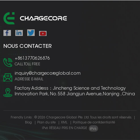
NOUS CONTACTER
+8613770626876
CALL TOLL FREE
inquiry@chargecoreglobal.com
ADRESSE E-MAIL
Factory Address：Jincheng Science and Technology
Innovation Park, No. 558 Jiangjun Avenue,Nanjing ,China
Friendly Links :
© 2026 Chargecore Global Pte. Ltd. Tous les droits sont réservés.
|
Blog
|
Plan du site
|
XML
|
Politique de confidentialité
IPv6 RÉSEAU PRIS EN CHARGE